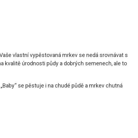
 Vaše vlastní vypěstovaná mrkev se nedá srovnávat s
na kvalitě úrodnosti půdy a dobrých semenech, ale to
d „Baby“ se pěstuje i na chudé půdě a mrkev chutná