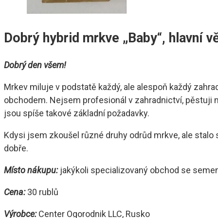
Dobrý hybrid mrkve „Baby“, hlavní v
Dobrý den všem!
Mrkev miluje v podstatě každý, ale alespoň každý zahr
obchodem. Nejsem profesionál v zahradnictví, pěstuji mr
jsou spíše takové základní požadavky.
Kdysi jsem zkoušel různé druhy odrůd mrkve, ale stalo s
dobře.
Místo nákupu:
jakýkoli specializovaný obchod se seme
Cena:
30 rublů
Výrobce:
Center Ogorodnik LLC, Rusko