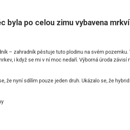
ěc byla po celou zimu vybavena mrkví
adník – zahradník pěstuje tuto plodinu na svém pozemku.
kev, i když se mi v ní moc nedaří. Výborná úroda závisí 
e, že nyní sdílím pouze jeden druh. Ukázalo se, že hybri
ny