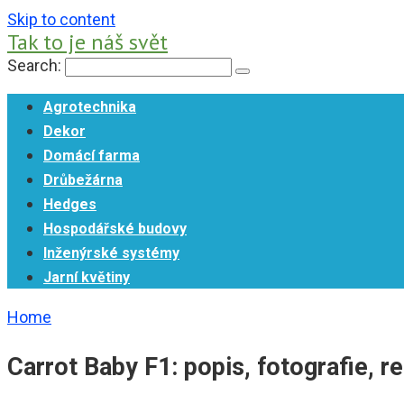
Skip to content
Tak to je náš svět
Search:
Agrotechnika
Dekor
Domácí farma
Drůbežárna
Hedges
Hospodářské budovy
Inženýrské systémy
Jarní květiny
Home
Carrot Baby F1: popis, fotografie, r