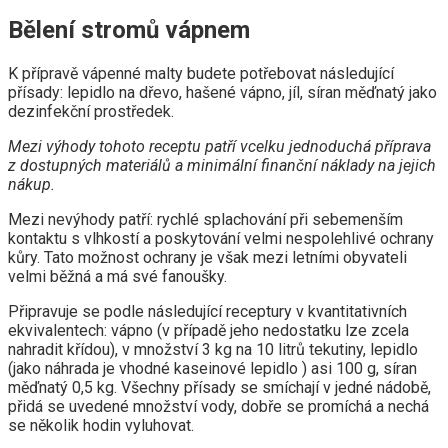
Bělení stromů vápnem
K přípravě vápenné malty budete potřebovat následující
přísady: lepidlo na dřevo, hašené vápno, jíl, síran měďnatý jako
dezinfekční prostředek.
Mezi výhody tohoto receptu patří vcelku jednoduchá příprava
z dostupných materiálů a minimální finanční náklady na jejich
nákup.
Mezi nevýhody patří: rychlé splachování při sebemenším
kontaktu s vlhkostí a poskytování velmi nespolehlivé ochrany
kůry. Tato možnost ochrany je však mezi letními obyvateli
velmi běžná a má své fanoušky.
Připravuje se podle následující receptury v kvantitativních
ekvivalentech: vápno (v případě jeho nedostatku lze zcela
nahradit křídou), v množství 3 kg na 10 litrů tekutiny, lepidlo
(jako náhrada je vhodné kaseinové lepidlo ) asi 100 g, síran
měďnatý 0,5 kg. Všechny přísady se smíchají v jedné nádobě,
přidá se uvedené množství vody, dobře se promíchá a nechá
se několik hodin vyluhovat.