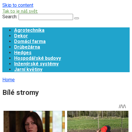
Skip to content
Tak to je náš svět
Search:
Agrotechnika
Dekor
Domácí farma
Drůbežárna
Hedges
Hospodářské budovy
Inženýrské systémy
Jarní květiny
Home
Bílé stromy