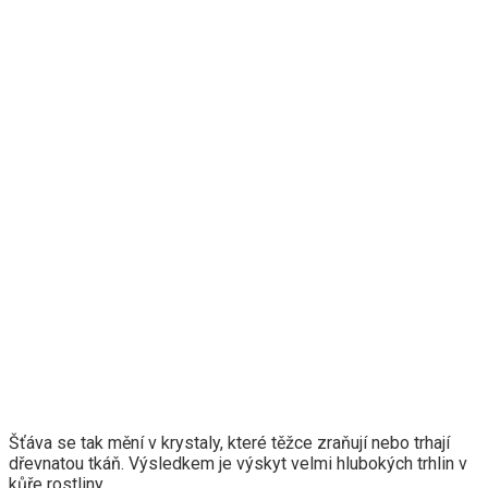
Šťáva se tak mění v krystaly, které těžce zraňují nebo trhají
dřevnatou tkáň. Výsledkem je výskyt velmi hlubokých trhlin v
kůře rostliny.