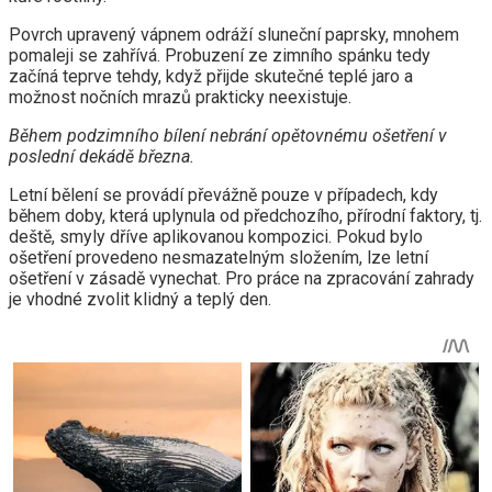
Povrch upravený vápnem odráží sluneční paprsky, mnohem
pomaleji se zahřívá. Probuzení ze zimního spánku tedy
začíná teprve tehdy, když přijde skutečné teplé jaro a
možnost nočních mrazů prakticky neexistuje.
Během podzimního bílení nebrání opětovnému ošetření v
poslední dekádě března.
Letní bělení se provádí převážně pouze v případech, kdy
během doby, která uplynula od předchozího, přírodní faktory, tj.
deště, smyly dříve aplikovanou kompozici. Pokud bylo
ošetření provedeno nesmazatelným složením, lze letní
ošetření v zásadě vynechat. Pro práce na zpracování zahrady
je vhodné zvolit klidný a teplý den.