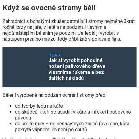
Když se ovocné stromy bělí
Zahradníci s bohatými zkušenostmi bílí stromy nejméně 3krát
ročně: brzy na jaře, v létě a na podzim. Hlavním a
nejdůležitějším bělením je podzim. Je lepší ji vyrobit s
nástupem prvního mrazu, tedy přibližně v polovině října.
READ
Jak si vyrobit pohodlné
nošení palivového dřeva
vlastníma rukama a bez
dalších nákladů
Bělení vyrobené na podzim ochrání stromy před:
od tvorby ledu na kůře
od škůdců, kteří se usadili v kůře a infekcí houbového
původu
do určité míry – od nenasytných zajíců (ověřeno, kůra
pokrytá vápnem jim není po chuti)