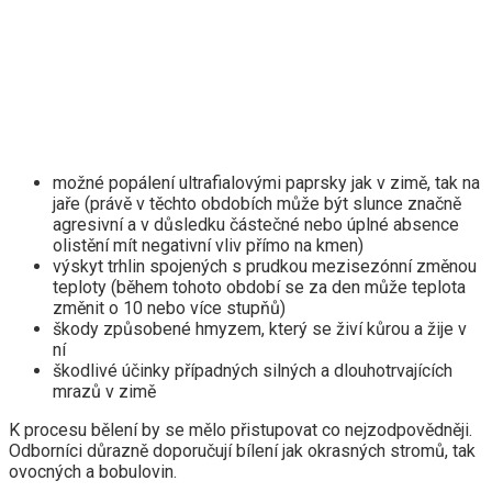
možné popálení ultrafialovými paprsky jak v zimě, tak na
jaře (právě v těchto obdobích může být slunce značně
agresivní a v důsledku částečné nebo úplné absence
olistění mít negativní vliv přímo na kmen)
výskyt trhlin spojených s prudkou mezisezónní změnou
teploty (během tohoto období se za den může teplota
změnit o 10 nebo více stupňů)
škody způsobené hmyzem, který se živí kůrou a žije v
ní
škodlivé účinky případných silných a dlouhotrvajících
mrazů v zimě
K procesu bělení by se mělo přistupovat co nejzodpovědněji.
Odborníci důrazně doporučují bílení jak okrasných stromů, tak
ovocných a bobulovin.