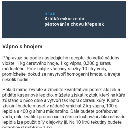
READ
Krátká exkurze do
pěstování a chovu křepelek
Vápno s hnojem
Připravuje se podle následujícího receptu: do velké nádoby
vložte: 1 kg čerstvého hnoje, 1 kg vápna, 0,200 g síranu
měďnatého. Poté nalijte všechny složky 10 litry vody,
promíchejte, dokud se nevytvoří homogenní hmota, a trvejte
několik hodin.
Pokud mírně zvýšíte a změníte kvantitativní poměr složek a
přidáte kaseinové lepidlo, můžete získat roztok, který na kůře
zůstane o něco déle a vytvoří tak lepší ochranu kůry. K jeho
získání budete muset v nádobě smíchat 2 kg vápna, 100 g
lepidla a 400 g síranu měďnatého. Dále budete potřebovat
vodu, dále kvalitní promíchání a čas na louhování Jako náhradu
lepidla lze použít bílý olejovitý jíl. Na 10 litrů tekutiny budete
potřebovat přibližně 1 kg.