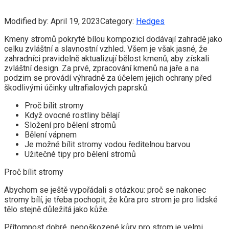
Modified by:
April 19, 2023
Category:
Hedges
Kmeny stromů pokryté bílou kompozicí dodávají zahradě jako
celku zvláštní a slavnostní vzhled. Všem je však jasné, že
zahradníci pravidelně aktualizují bělost kmenů, aby získali
zvláštní design. Za prvé, zpracování kmenů na jaře a na
podzim se provádí výhradně za účelem jejich ochrany před
škodlivými účinky ultrafialových paprsků.
Proč bílit stromy
Když ovocné rostliny bělají
Složení pro bělení stromů
Bělení vápnem
Je možné bílit stromy vodou ředitelnou barvou
Užitečné tipy pro bělení stromů
Proč bílit stromy
Abychom se ještě vypořádali s otázkou: proč se nakonec
stromy bílí, je třeba pochopit, že kůra pro strom je pro lidské
tělo stejně důležitá jako kůže.
Přítomnost dobré, nepoškozené kůry pro strom je velmi