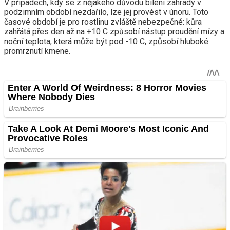
V případech, kdy se z nějakého důvodu bílení zahrady v
podzimním období nezdařilo, lze jej provést v únoru. Toto
časové období je pro rostlinu zvláště nebezpečné: kůra
zahřátá přes den až na +10 C způsobí nástup proudění mízy a
noční teplota, která může být pod -10 C, způsobí hluboké
promrznutí kmene.