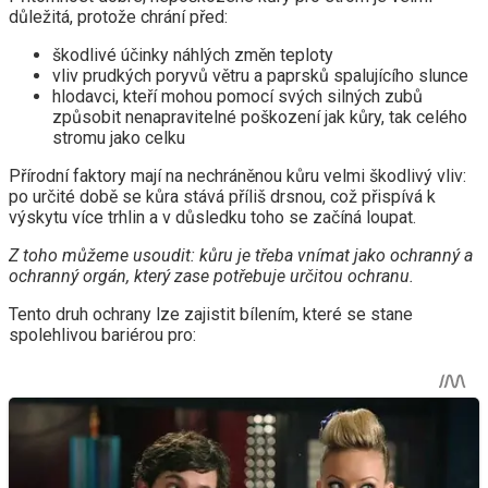
důležitá, protože chrání před:
škodlivé účinky náhlých změn teploty
vliv prudkých poryvů větru a paprsků spalujícího slunce
hlodavci, kteří mohou pomocí svých silných zubů
způsobit nenapravitelné poškození jak kůry, tak celého
stromu jako celku
Přírodní faktory mají na nechráněnou kůru velmi škodlivý vliv:
po určité době se kůra stává příliš drsnou, což přispívá k
výskytu více trhlin a v důsledku toho se začíná loupat.
Z toho můžeme usoudit: kůru je třeba vnímat jako ochranný a
ochranný orgán, který zase potřebuje určitou ochranu.
Tento druh ochrany lze zajistit bílením, které se stane
spolehlivou bariérou pro: