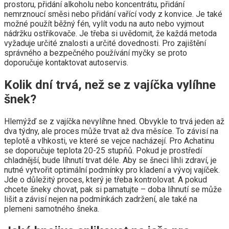
prostoru, přidání alkoholu nebo koncentrátu, přidání
nemrznoucí směsi nebo přidání vařící vody z konvice. Je také
možné použít běžný fén, vylít vodu na auto nebo vyjmout
nádržku ostřikovače. Je třeba si uvědomit, že každá metoda
vyžaduje určité znalosti a určité dovednosti. Pro zajištění
správného a bezpečného používání myčky se proto
doporučuje kontaktovat autoservis.
Kolik dní trvá, než se z vajíčka vylíhne
šnek?
Hlemýžď ​​se z vajíčka nevylíhne hned. Obvykle to trvá jeden až
dva týdny, ale proces může trvat až dva měsíce. To závisí na
teplotě a vlhkosti, ve které se vejce nacházejí. Pro Achatinu
se doporučuje teplota 20-25 stupňů. Pokud je prostředí
chladnější, bude líhnutí trvat déle. Aby se šneci líhli zdraví, je
nutné vytvořit optimální podmínky pro kladení a vývoj vajíček.
Jde o důležitý proces, který je třeba kontrolovat. A pokud
chcete šneky chovat, pak si pamatujte – doba líhnutí se může
lišit a závisí nejen na podmínkách zadržení, ale také na
plemeni samotného šneka.