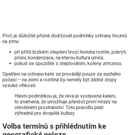
Proč je důležité přísně dodržovat podmínky ochrany hroznů
na zimu:
při příliš brzkém oteplení hrozí hniloba rostlin, pokrytí
plísní, kondenzace, na kterou kultura umírá;
pokud se opozdíte s oteplováním, kořeny zmrznou.
Opatření na ochranu keře se provádějí pouze za suchého
počasí – na zemi a rostlině by neměly být žádné stopy
vysoké vlhkosti.
Hlavní podmínkou je, že réva je vystavena kalení,
to znamená, že umožňuje přenést první mrazy na
otevřeném prostranství. Toto pravidlo platí
výhradně pro dospělé kultury.
Volba termínů s přihlédnutím ke
geografické poloze