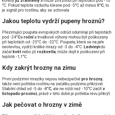
kořeny
již zranitelný
a může zmrznout při teplotách pod -10
°C. Pokud teplota vzduchu klesne pod -5°C až minus 8°
С
, to
je signál pro rostlinu, aby se schovala.
Jakou teplotu vydrží pupeny hroznů?
Přezimující poupata evropských odrůd odumírají při teplotách
pod -24°
С
a
roční
a trvalkové výhony mohou být poškozeny
při teplotách od -25°C do -32°C. Poupata, která se na jaře
neotevřou, vydrží krátké mrazy od -3 do -4°C.
Ledviny
kdo
začal
květ
nebo již
rozkvetla
, může dojít k poškození při
teplotě -1,1°C.
Kdy zakrýt hrozny na zimu
První podzimní mrazíky nejsou nebezpečné
pro hrozny
,
takže není potřeba rostlinu na začátku podzimu přikrývat.
Stabilní chlad od -5 do -8°
С
, ale ne nižší než -10°С začít
v
listopadu-prosinci
, právě v této době je potřeba révu přikrýt.
Jak pečovat o hrozny v zimě