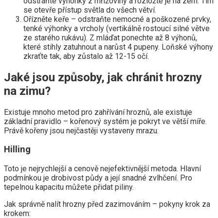
odstraňte výhonky z mřížoviny a rozložte je na zem. Tím
se otevře přístup světla do všech větví.
Ořízněte keře – odstraňte nemocné a poškozené prvky,
tenké výhonky a vrcholy (vertikálně rostoucí silné větve
ze starého rukávu). Z mláďat ponechte až 8 výhonů,
které stihly zatuhnout a narůst 4 pupeny. Loňské výhony
zkraťte tak, aby zůstalo až 12-15 očí.
Jaké jsou způsoby, jak chránit hrozny
na zimu?
Existuje mnoho metod pro zahřívání hroznů, ale existuje
základní pravidlo – kořenový systém je pokryt ve větší míře.
Právě kořeny jsou nejčastěji vystaveny mrazu.
Hilling
Toto je nejrychlejší a cenově nejefektivnější metoda. Hlavní
podmínkou je drobivost půdy a její snadné zvlhčení. Pro
tepelnou kapacitu můžete přidat piliny.
Jak správně nalít hrozny před zazimováním – pokyny krok za
krokem: