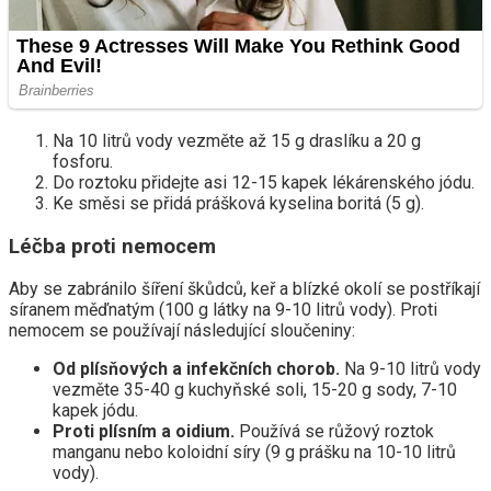
Na 10 litrů vody vezměte až 15 g draslíku a 20 g
fosforu.
Do roztoku přidejte asi 12-15 kapek lékárenského jódu.
Ke směsi se přidá prášková kyselina boritá (5 g).
Léčba proti nemocem
Aby se zabránilo šíření škůdců, keř a blízké okolí se postříkají
síranem měďnatým (100 g látky na 9-10 litrů vody). Proti
nemocem se používají následující sloučeniny:
Od plísňových a infekčních chorob.
Na 9-10 litrů vody
vezměte 35-40 g kuchyňské soli, 15-20 g sody, 7-10
kapek jódu.
Proti plísním a oidium.
Používá se růžový roztok
manganu nebo koloidní síry (9 g prášku na 10-10 litrů
vody).