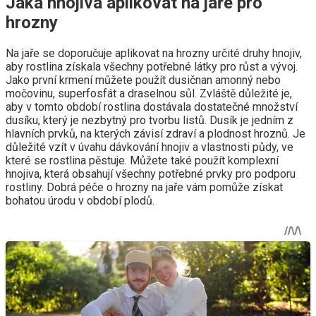
Jaká hnojiva aplikovat na jaře pro
hrozny
Na jaře se doporučuje aplikovat na hrozny určité druhy hnojiv,
aby rostlina získala všechny potřebné látky pro růst a vývoj.
Jako první krmení můžete použít dusičnan amonný nebo
močovinu, superfosfát a draselnou sůl. Zvláště důležité je,
aby v tomto období rostlina dostávala dostatečné množství
dusíku, který je nezbytný pro tvorbu listů. Dusík je jedním z
hlavních prvků, na kterých závisí zdraví a plodnost hroznů. Je
důležité vzít v úvahu dávkování hnojiv a vlastnosti půdy, ve
které se rostlina pěstuje. Můžete také použít komplexní
hnojiva, která obsahují všechny potřebné prvky pro podporu
rostliny. Dobrá péče o hrozny na jaře vám pomůže získat
bohatou úrodu v období plodů.