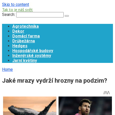
Skip to content
Tak to je náš svět
Search:
Agrotechnika
Dekor
Domácí farma
Drůbežárna
Hedges
Hospodářské budovy
Inženýrské systémy
Jarní květiny
Home
Jaké mrazy vydrží hrozny na podzim?