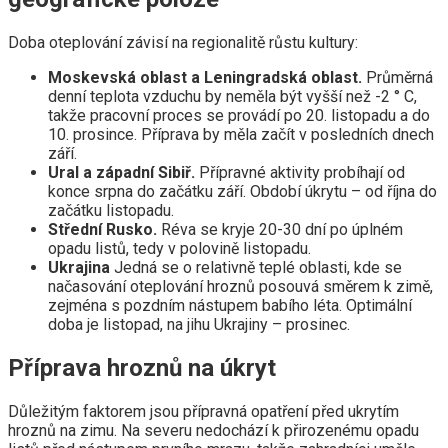
Doba oteplování závisí na regionalitě růstu kultury:
Moskevská oblast a Leningradská oblast.
Průměrná
denní teplota vzduchu by neměla být vyšší než -2 ° C,
takže pracovní proces se provádí po 20. listopadu a do
10. prosince. Příprava by měla začít v posledních dnech
září.
Ural a západní Sibiř.
Přípravné aktivity probíhají od
konce srpna do začátku září. Období úkrytu – od října do
začátku listopadu.
Střední Rusko.
Réva se kryje 20-30 dní po úplném
opadu listů, tedy v polovině listopadu.
Ukrajina
Jedná se o relativně teplé oblasti, kde se
načasování oteplování hroznů posouvá směrem k zimě,
zejména s pozdním nástupem babího léta. Optimální
doba je listopad, na jihu Ukrajiny – prosinec.
Příprava hroznů na úkryt
Důležitým faktorem jsou přípravná opatření před ukrytím
hroznů na zimu. Na severu nedochází k přirozenému opadu