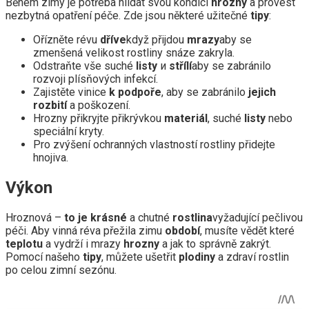
Během zimy je potřeba hlídat svou kondici
hrozny
a provést
nezbytná opatření péče. Zde jsou některé užitečné
tipy
:
Ořízněte révu
dříve
když přijdou
mrazy
aby se
zmenšená velikost rostliny snáze zakryla.
Odstraňte vše suché
listy
и
střílí
aby se zabránilo
rozvoji plísňových infekcí.
Zajistěte vinice
k podpoře
, aby se zabránilo
jejich
rozbití
a poškození.
Hrozny přikryjte přikrývkou
materiál
, suché
listy
nebo
speciální kryty.
Pro zvýšení ochranných vlastností rostliny přidejte
hnojiva.
Výkon
Hroznová –
to je krásné
a chutné
rostlina
vyžadující pečlivou
péči. Aby vinná réva přežila zimu
období
, musíte vědět které
teplotu
a vydrží i mrazy
hrozny
a jak to správně zakrýt.
Pomocí našeho
tipy
, můžete ušetřit
plodiny
a zdraví rostlin
po celou zimní sezónu.