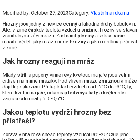
Modified by:
October 27, 2023
Category:
Vlastníma rukama
Hrozny jsou jedny z nejvíce
cenný
a lahodné druhy bobulovin.
Ale
, v zimě
čas
kdy teplota vzduchu
snižuje
, hrozny se stávají
zranitelnými vůči mrazu. Zachránit
plodiny
a zdraví
vinic
,
musíte vědět, jaký mráz snese
hrozny
a jak o rostlinu pečovat
v zimě.
Jak hrozny reagují na mráz
Mladý
střílí
a pupeny vinné révy kvetoucí na jaře jsou velmi
citlivé i na mírné mrazíky. Pod vlivem mrazu
zmrznou
a může
dojít k poškození. Při teplotách vzduchu od -2°C do -3°
С
, ty,
které kvetou na jaře, odumírají
ledviny
a
listy
a květenství
začnou odumírat při 0 -0,6°C.
Jakou teplotu vydrží hrozny bez
přístřeší?
Zdravá vinná réva snese teploty vzduchu až -20°
С
ale jeho