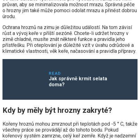
průvan, aby se minimalizovala možnost mrazu. Správná péče
o hrozny jim také může pomoci odolat mrazu a přinést dobrou
úrodu.
Ochrana hroznů na zimu je důležitou událostí. Na tom závisí
růst a vývoj keře v příští sezóně. Chcete-li udržet hrozny v
zimě chladné, musíte znát některé funkce a pravidla jeho
přístřešku. Při oteplování je důležité vzít v úvahu odrůdové a
klimatické vlastnosti, věk keře, načasování a pravidla přípravy.
READ
Jak správně krmit selata
doma?
Kdy by měly být hrozny zakryté?
Kořeny hroznů mohou zmrznout při teplotách pod -5 ° C, takže
všechny práce se provádějí až do tohoto bodu. Pokud
kořenový systém zamrzne, celý keř zemře. Když je nadzemní