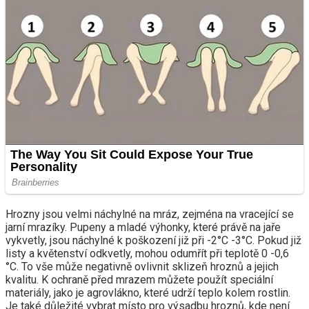
Hrozny jsou velmi náchylné na mráz, zejména na vracející se
jarní mrazíky. Pupeny a mladé výhonky, které právě na jaře
vykvetly, jsou náchylné k poškození již při -2°C -3°C. Pokud již
listy a květenství odkvetly, mohou odumřít při teplotě 0 -0,6
°C. To vše může negativně ovlivnit sklizeň hroznů a jejich
kvalitu. K ochraně před mrazem můžete použít speciální
materiály, jako je agrovlákno, které udrží teplo kolem rostlin.
Je také důležité vybrat místo pro výsadbu hroznů, kde není