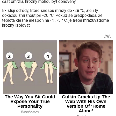
část omrzlá, hrozny mohou být obnoveny.
Existují odrůdy, které snesou mrazy do -28 °C, ale i ty
dokážou zmrznout při -20 °C. Pokud se předpokládá, že
teplota klesne alespoň na -4 . -5 ° C, je třeba mrazuvzdorné
hrozny izolovat.