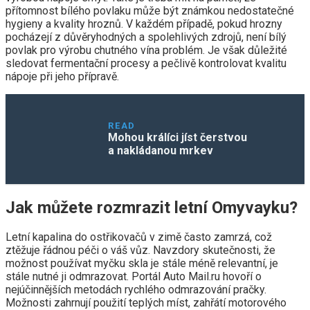
přítomnost bílého povlaku může být známkou nedostatečné
hygieny a kvality hroznů. V každém případě, pokud hrozny
pocházejí z důvěryhodných a spolehlivých zdrojů, není bílý
povlak pro výrobu chutného vína problém. Je však důležité
sledovat fermentační procesy a pečlivě kontrolovat kvalitu
nápoje při jeho přípravě.
READ
Mohou králíci jíst čerstvou
a nakládanou mrkev
Jak můžete rozmrazit letní Omyvayku?
Letní kapalina do ostřikovačů v zimě často zamrzá, což
ztěžuje řádnou péči o váš vůz. Navzdory skutečnosti, že
možnost používat myčku skla je stále méně relevantní, je
stále nutné ji odmrazovat. Portál Auto Mail.ru hovoří o
nejúčinnějších metodách rychlého odmrazování pračky.
Možnosti zahrnují použití teplých míst, zahřátí motorového