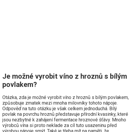
Je možné vyrobit víno z hroznů s bílým
povlakem?
Otázka, zda je možné vyrobit víno z hroznů s bílým povlakem,
způsobuje zmatek mezi mnoha milovníky tohoto nápoje.
Odpověď na tuto otázku je však celkem jednoduchá. Bílý
povlak na povrchu hroznů představuje přírodní kvasinky, které
jsou nezbytné k zahájení fermentace hroznové šťávy. Mnoho
výrobců vína si proto neklade za cíl tuto usazeninu před
výrobou nápoje smýt. Také je třeba mít na paměti, že