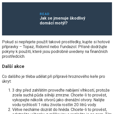
READ
Jak se jmenuje škodlivý
domácí motýl?
Pokud si nepřejete použít takové prostředky, kupte si hotové
přípravky – Topaz, Ridomil nebo Fundazol. Přísně dodržujte
pokyny k použití, které jsou podrobně uvedeny na finančních
prostředcích.
Další akce
Co dalšího je třeba udělat při přípravě hroznového keře pro
úkryt:
3 dny před zahřátím proveďte nabíjení vlhkostí, protože
zcela suchá půda silněji zmrzne. Chcete-li to provést,
vykopejte několik otvorů jako drenážní otvory. Nalijte
vodu rychlostí 1 roku života rostlin 20 litrů vody.
Větve necháme dozrát do hněda. Chcete-li to provést,