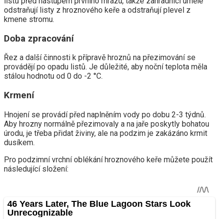
listů před nástupem prvního mrazu, takže zahradníci uměle
odstraňují listy z hroznového keře a odstraňují plevel z
kmene stromu.
Doba zpracování
Řez a další činnosti k přípravě hroznů na přezimování se
provádějí po opadu listů. Je důležité, aby noční teplota měla
stálou hodnotu od 0 do -2 °C.
Krmení
Hnojení se provádí před naplněním vody po dobu 2-3 týdnů.
Aby hrozny normálně přezimovaly a na jaře poskytly bohatou
úrodu, je třeba přidat živiny, ale na podzim je zakázáno krmit
dusíkem.
Pro podzimní vrchní oblékání hroznového keře můžete použít
následující složení: