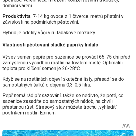
domácí vaření.
Produktivita
: 7-14 kg ovoce z 1 čtverce. metrů přistání v
závislosti na podmínkách pěstování.
Hybrid je odolný vůči viru tabákové mozaiky.
Vlastnosti pěstování sladké papriky Indalo
Výsev semen pepře pro sazenice se provádí 65-75 dní před
zamýšlenou výsadbou rostlin na trvalém místě. Optimální
teplota pro klíčení semen je 26-28°C.
Když se na rostlinách objeví skutečné listy, přesadí se do
samostatných šálků o objemu 0,3-0,5 litru.
Pepř nemá rád přesazování, takže se nedivte, že poté, co
sazenice zasadíte do samostatných nádob, na chvíli
přestanou růst. Stresový stav můžete trochu „vyhladit“
postřikem rostlin Epinem.