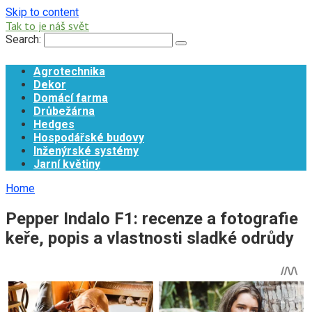
Skip to content
Tak to je náš svět
Search:
Agrotechnika
Dekor
Domácí farma
Drůbežárna
Hedges
Hospodářské budovy
Inženýrské systémy
Jarní květiny
Home
Pepper Indalo F1: recenze a fotografie
keře, popis a vlastnosti sladké odrůdy