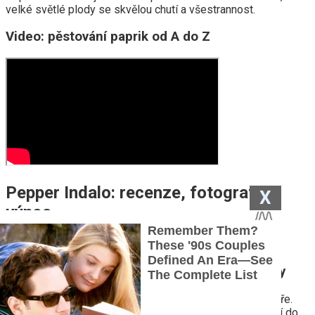
velké světlé plody se skvělou chutí a všestrannost.
Video: pěstování paprik od A do Z
Pepper Indalo: recenze, fotografie,
X
výnos
16.10.2018
Popis sladká paprika Indalo F1, recenze, fotky
Středoroční, vysoký, silnostěnný hybrid bulharského pepře.
Doporučeno pro pěstování ve sklenících. Doba od klíčení do