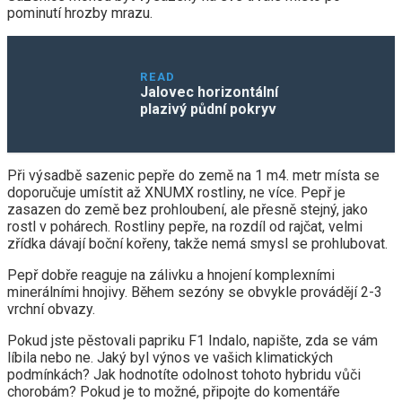
pominutí hrozby mrazu.
READ
Jalovec horizontální
plazivý půdní pokryv
Při výsadbě sazenic pepře do země na 1 m4. metr místa se
doporučuje umístit až XNUMX rostliny, ne více. Pepř je
zasazen do země bez prohloubení, ale přesně stejný, jako
rostl v pohárech. Rostliny pepře, na rozdíl od rajčat, velmi
zřídka dávají boční kořeny, takže nemá smysl se prohlubovat.
Pepř dobře reaguje na zálivku a hnojení komplexními
minerálními hnojivy. Během sezóny se obvykle provádějí 2-3
vrchní obvazy.
Pokud jste pěstovali papriku F1 Indalo, napište, zda se vám
líbila nebo ne. Jaký byl výnos ve vašich klimatických
podmínkách? Jak hodnotíte odolnost tohoto hybridu vůči
chorobám? Pokud je to možné, připojte do komentáře