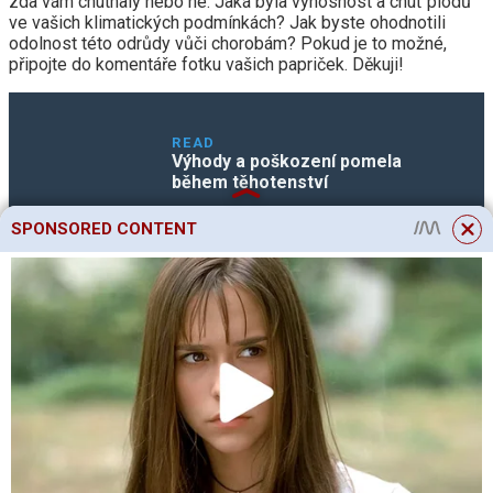
zda vám chutnaly nebo ne. Jaká byla výnosnost a chuť plodů
ve vašich klimatických podmínkách? Jak byste ohodnotili
odolnost této odrůdy vůči chorobám? Pokud je to možné,
připojte do komentáře fotku vašich papriček. Děkuji!
READ
Výhody a poškození pomela
během těhotenství
SPONSORED CONTENT
Vaše zpětná vazba na pepř Gemini a doplňky k popisu
pomohou mnoha zahradníkům objektivně zhodnotit tento
hybrid a rozhodnout se, zda jej zasadit nebo ne.