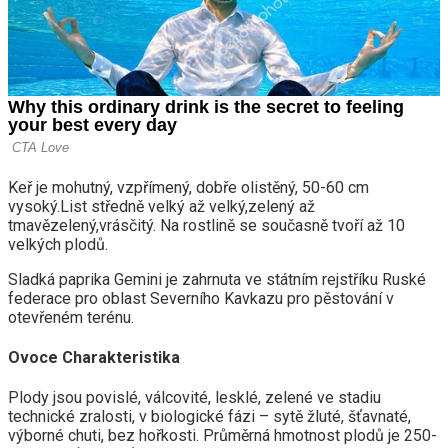
Keř je mohutný, vzpřímený, dobře olistěný, 50-60 cm
vysoký.List středně velký až velký,zelený až
tmavězelený,vrásčitý. Na rostlině se současně tvoří až 10
velkých plodů.
Sladká paprika Gemini je zahrnuta ve státním rejstříku Ruské
federace pro oblast Severního Kavkazu pro pěstování v
otevřeném terénu.
Ovoce Charakteristika
Plody jsou povislé, válcovité, lesklé, zelené ve stadiu
technické zralosti, v biologické fázi – sytě žluté, šťavnaté,
výborné chuti, bez hořkosti. Průměrná hmotnost plodů je 250-