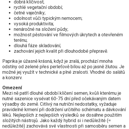
dobrá klíčivost;
rychlé vegetační období;
četné vaječníky;
odolnost vůči typickým nemocem;
vysoká produktivita;
nenáročné na složení půdy;
možnost pěstování ve filmových úkrytech a otevřeném
terénu;
dlouhá fáze skladování;
zachování jejich kvalit při dlouhodobé přepravě.
Paprika je úžasně krásná, když je zralá, prochází mnoha
odstíny od zelené přes perleťově bílou až po jasně žlutou. Je
možné jej využít v technické a plné zralosti. Vhodné do salátů
a konzerv.
Omezení
Mezi ně patří dlouhé období klíčení semen, kvůli kterému je
nutné sazenice vysévat 60-75 dní před očekávaným datem
výsadby do země. Citlivý na nutriční nedostatky, vyžaduje
pravidelné krmení při dodržení určitého schématu a dávkování
léků. Nejlepších z nejlepších výsledků se dosáhne použitím
složitých nástrojů. Jako každý hybrid si i nedůležité (=
nedůležité) zachovává své vlastnosti při samosběru semen a