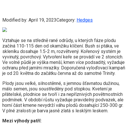
Modified by:
April 19, 2023
Category:
Hedges
Vztahuje se na středně rané odrůdy, u kterých fáze plodu
začíná 110-115 den od okamžiku klíčení. Bush si ptáka, ve
skleníku dosahuje 1.5-2 m, rozvětvený. Kořenový systém je
vyvinutý, povrchový. Vytvoření keře se provádí ve 2 stoncích.
Ve volné půdě je výška menší, kmen více podsaditý, vyžaduje
ochranu před jarními mrazíky. Doporučená vyloďovací kampaň
je od 20. května do začátku června až do samotné Trinity.
Plody jsou velké, silnostěnné, s jemnou šťavnatou dužinou,
málo semen, jsou soustředěny pod stopkou. Kvetení je
přátelské, plodnice se tvoří i za nepříznivých povětrnostních
podmínek. V období růstu vyžaduje pravidelný podvazek, ale
horní část kmene nevydrží váhu plodů dosahující 250-300 gr.
V plné zralosti je barva jasně zlatá s lesklým leskem.
Mezi výhody patří: