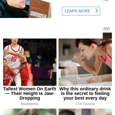
začátku zrání je 110-120 dní.
Keř neurčitého typu, 1,5-2 metry vysoký ve skleníku.
Doporučuje se formovat na 2 stonky.