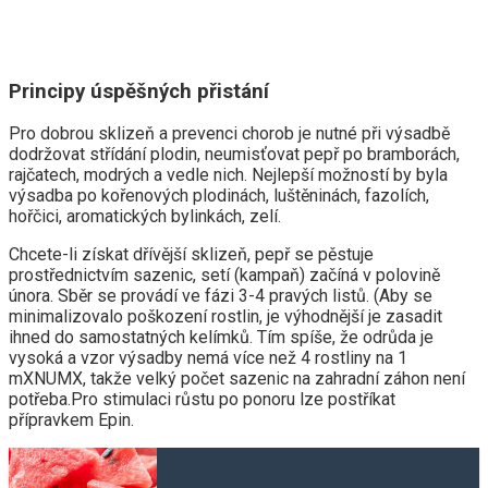
Principy úspěšných přistání
Pro dobrou sklizeň a prevenci chorob je nutné při výsadbě
dodržovat střídání plodin, neumisťovat pepř po bramborách,
rajčatech, modrých a vedle nich. Nejlepší možností by byla
výsadba po kořenových plodinách, luštěninách, fazolích,
hořčici, aromatických bylinkách, zelí.
Chcete-li získat dřívější sklizeň, pepř se pěstuje
prostřednictvím sazenic, setí (kampaň) začíná v polovině
února. Sběr se provádí ve fázi 3-4 pravých listů. (Aby se
minimalizovalo poškození rostlin, je výhodnější je zasadit
ihned do samostatných kelímků. Tím spíše, že odrůda je
vysoká a vzor výsadby nemá více než 4 rostliny na 1
mXNUMX, takže velký počet sazenic na zahradní záhon není
potřeba.Pro stimulaci růstu po ponoru lze postříkat
přípravkem Epin.