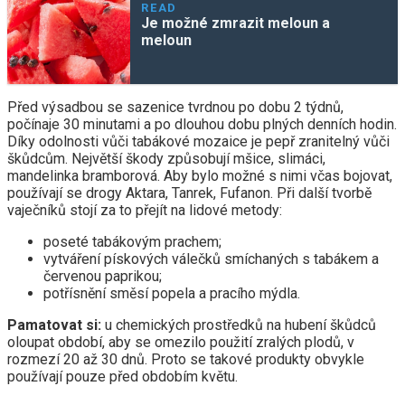
READ
Je možné zmrazit meloun a
meloun
Před výsadbou se sazenice tvrdnou po dobu 2 týdnů,
počínaje 30 minutami a po dlouhou dobu plných denních hodin.
Díky odolnosti vůči tabákové mozaice je pepř zranitelný vůči
škůdcům. Největší škody způsobují mšice, slimáci,
mandelinka bramborová. Aby bylo možné s nimi včas bojovat,
používají se drogy Aktara, Tanrek, Fufanon. Při další tvorbě
vaječníků stojí za to přejít na lidové metody:
poseté tabákovým prachem;
vytváření pískových válečků smíchaných s tabákem a
červenou paprikou;
potřísnění směsí popela a pracího mýdla.
Pamatovat si:
u chemických prostředků na hubení škůdců
oloupat období, aby se omezilo použití zralých plodů, v
rozmezí 20 až 30 dnů. Proto se takové produkty obvykle
používají pouze před obdobím květu.