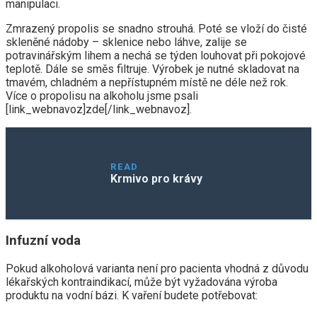
manipulaci.
Zmrazený propolis se snadno strouhá. Poté se vloží do čisté
skleněné nádoby – sklenice nebo láhve, zalije se
potravinářským lihem a nechá se týden louhovat při pokojové
teplotě. Dále se směs filtruje. Výrobek je nutné skladovat na
tmavém, chladném a nepřístupném místě ne déle než rok.
Více o propolisu na alkoholu jsme psali
[link_webnavoz]zde[/link_webnavoz].
READ
Krmivo pro krávy
Infuzní voda
Pokud alkoholová varianta není pro pacienta vhodná z důvodu
lékařských kontraindikací, může být vyžadována výroba
produktu na vodní bázi. K vaření budete potřebovat: