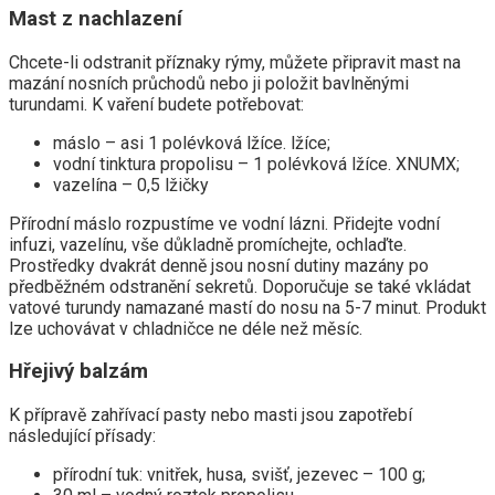
Mast z nachlazení
Chcete-li odstranit příznaky rýmy, můžete připravit mast na
mazání nosních průchodů nebo ji položit bavlněnými
turundami. K vaření budete potřebovat:
máslo – asi 1 polévková lžíce. lžíce;
vodní tinktura propolisu – 1 polévková lžíce. XNUMX;
vazelína – 0,5 lžičky
Přírodní máslo rozpustíme ve vodní lázni. Přidejte vodní
infuzi, vazelínu, vše důkladně promíchejte, ochlaďte.
Prostředky dvakrát denně jsou nosní dutiny mazány po
předběžném odstranění sekretů. Doporučuje se také vkládat
vatové turundy namazané mastí do nosu na 5-7 minut. Produkt
lze uchovávat v chladničce ne déle než měsíc.
Hřejivý balzám
K přípravě zahřívací pasty nebo masti jsou zapotřebí
následující přísady:
přírodní tuk: vnitřek, husa, svišť, jezevec – 100 g;