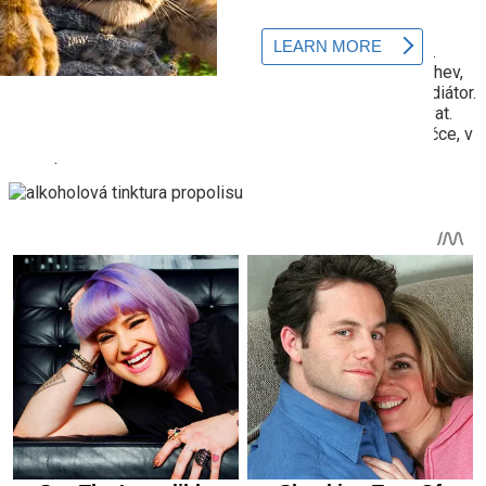
své blahodárné vlastnosti ani po hodině varu.
Poté se směs nalije do termosky nebo skleněné nádoby.
Pokud se používá jednoduchá sklenice nebo skleněná láhev,
musí být výrobek zabalen do ručníku nebo umístěn na radiátor.
Je nutné trvat na směsi během dne, pravidelně protřepávat.
Před použitím je produkt filtrován. Uchovávejte v chladničce, v
sekci pro zeleninu, ne déle než měsíc.