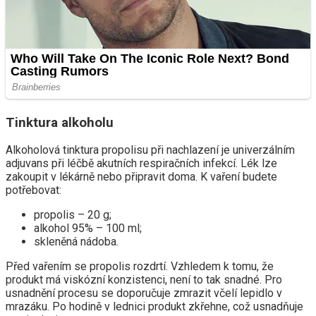
Tinktura alkoholu
Alkoholová tinktura propolisu při nachlazení je univerzálním
adjuvans při léčbě akutních respiračních infekcí. Lék lze
zakoupit v lékárně nebo připravit doma. K vaření budete
potřebovat:
propolis – 20 g;
alkohol 95% – 100 ml;
skleněná nádoba.
Před vařením se propolis rozdrtí. Vzhledem k tomu, že
produkt má viskózní konzistenci, není to tak snadné. Pro
usnadnění procesu se doporučuje zmrazit včelí lepidlo v
mrazáku. Po hodině v lednici produkt zkřehne, což usnadňuje