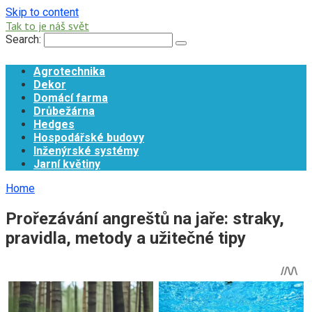
Skip to content
Tak to je náš svět
Search:
Agrotechnika
Dekor
Domácí farma
Drůbežárna
Hedges
Hospodářské budovy
Inženýrské systémy
Jarní květiny
Home
Prořezávání angreštů na jaře: straky,
pravidla, metody a užitečné tipy