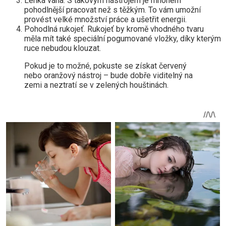
Lehká váha. S takovým nástrojem je mnohem
pohodlnější pracovat než s těžkým. To vám umožní
provést velké množství práce a ušetřit energii.
Pohodlná rukojeť. Rukojeť by kromě vhodného tvaru
měla mít také speciální pogumované vložky, díky kterým
ruce nebudou klouzat.
Pokud je to možné, pokuste se získat červený
nebo oranžový nástroj – bude dobře viditelný na
zemi a neztratí se v zelených houštinách.