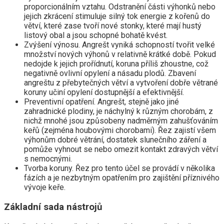
proporcionálním vztahu. Odstranění části výhonků nebo
jejich zkrácení stimuluje silný tok energie z kořenů do
větví, které zase tvoří nové stonky, které mají hustý
listový obal a jsou schopné bohatě kvést.
Zvýšení výnosu. Angrešt vyniká schopností tvořit velké
množství nových výhonů v relativně krátké době. Pokud
nedojde k jejich prořídnutí, koruna příliš zhoustne, což
negativně ovlivní opylení a násadu plodů. Zbavení
angreštu z přebytečných větví a vytvoření dobře větrané
koruny učiní opylení dostupnější a efektivnější.
Preventivní opatření. Angrešt, stejně jako jiné
zahradnické plodiny, je náchylný k různým chorobám, z
nichž mnohé jsou způsobeny nadměrným zahušťováním
keřů (zejména houbovými chorobami). Řez zajistí všem
výhonům dobré větrání, dostatek slunečního záření a
pomůže vyhnout se nebo omezit kontakt zdravých větví
s nemocnými.
Tvorba koruny. Řez pro tento účel se provádí v několika
fázích a je nezbytným opatřením pro zajištění příznivého
vývoje keře.
Základní sada nástrojů