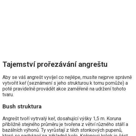
Tajemství prořezávání angreštu
Aby se váš angrešt vyvíjel co nejlépe, musíte nejprve správně
vytvořit keř (seznámení s jeho strukturou k tomu pomůže) a
poté pravidelně provádět akce zaměřené na udržení tohoto
tvaru.
Bush struktura
Angrešt tvoří vytrvalý keř, dosahující výšky 1,5 m. Koruna
přibližně stejného průměru je tvořena z větví různého stáří a
bazálních výhonů. Ty vyrůstají z těch stonkových pupenů,
které se nacházejí na základně keře. Kořenový krček je část