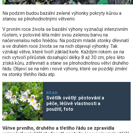
Na podzim budou bazální zelené výhonky pokryty kůrou a
stanou se plnohodnotnými větvemi.
V prvním roce života se bazální výhony vyznačují intenzivním
růstem, v polovině léta mění svou zelenou barvu na
načervenalou nebo hnědou. Na podzim mladé stonky dřevnatí
a ve druhém roce života se na nich objevují výhonky. Tak
vznikají větve, které tvoří základ keře. Každým rokem se na
nich vytvoří přírůstek dosahující délky 8 až 30 cm, přes léto
získá kůru, zdřevnatí a stane se plnohodnotnou větví druhého
řádu. Objeví se na něm i nové výhony, které se později změní
na stonky třetího řádu atp.
READ
Světlík světlý: pěstování a
péče, léčivé vlastnosti a
použití, foto
Větve prvního, druhého a třetího řádu se zpravidla