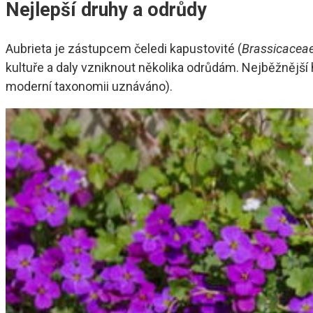
Nejlepší druhy a odrůdy
Aubrieta je zástupcem čeledi kapustovité (
Brassicacea
kultuře a daly vzniknout několika odrůdám. Nejběžnější h
moderní taxonomii uznáváno).