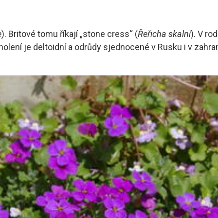
e
). Britové tomu říkají „stone cress“ (
Řeřicha skalní
). V ro
olení je deltoidní a odrůdy sjednocené v Rusku i v zahran