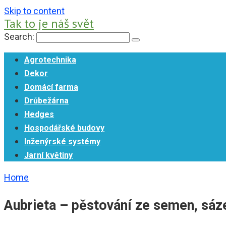
Skip to content
Tak to je náš svět
Search:
Agrotechnika
Dekor
Domácí farma
Drůbežárna
Hedges
Hospodářské budovy
Inženýrské systémy
Jarní květiny
Home
Aubrieta – pěstování ze semen, sáze