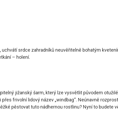
 uchvátí srdce zahradníků neuvěřitelně bohatým kvetením 
tkání – holení.
pitelný jižanský šarm, který lze vysvětlit původem otužilé
přes frivolní lidový název „windbag“. Neúnavně rozprostír
těžké pěstovat tuto nádhernou rostlinu? Nyní to budete v