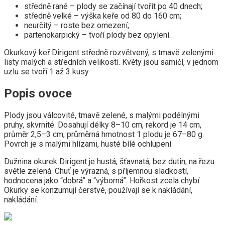
středně rané – plody se začínají tvořit po 40 dnech;
středně velké – výška keře od 80 do 160 cm;
neurčitý – roste bez omezení;
partenokarpický – tvoří plody bez opylení.
Okurkový keř Dirigent středně rozvětvený, s tmavě zelenými
listy malých a středních velikostí. Květy jsou samičí, v jednom
uzlu se tvoří 1 až 3 kusy.
Popis ovoce
Plody jsou válcovité, tmavě zelené, s malými podélnými
pruhy, skvrnité. Dosahují délky 8–10 cm, rekord je 14 cm,
průměr 2,5–3 cm, průměrná hmotnost 1 plodu je 67–80 g.
Povrch je s malými hlízami, husté bílé ochlupení.
Dužnina okurek Dirigent je hustá, šťavnatá, bez dutin, na řezu
světle zelená. Chuť je výrazná, s příjemnou sladkostí,
hodnocena jako “dobrá” a “výborná”. Hořkost zcela chybí.
Okurky se konzumují čerstvé, používají se k nakládání,
nakládání.