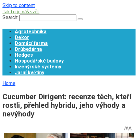
Skip to content
Tak to je náš svět
Search:
Agrotechnika
Dekor
Domácí farma
Drůbežárna
Hedges
Hospodářské budovy
Inženýrské systémy
Jarní květiny
Home
Cucumber Dirigent: recenze těch, kteří
rostli, přehled hybridu, jeho výhody a
nevýhody