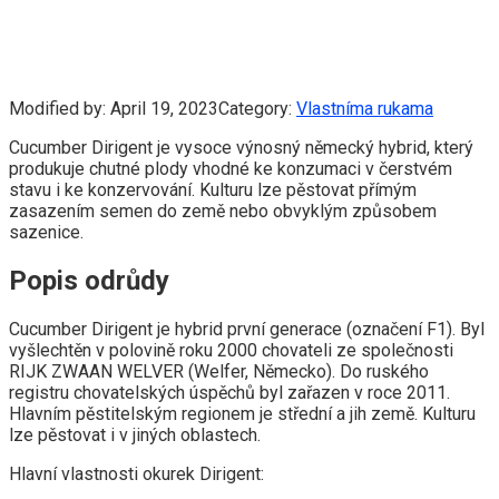
Modified by:
April 19, 2023
Category:
Vlastníma rukama
Cucumber Dirigent je vysoce výnosný německý hybrid, který
produkuje chutné plody vhodné ke konzumaci v čerstvém
stavu i ke konzervování. Kulturu lze pěstovat přímým
zasazením semen do země nebo obvyklým způsobem
sazenice.
Popis odrůdy
Cucumber Dirigent je hybrid první generace (označení F1). Byl
vyšlechtěn v polovině roku 2000 chovateli ze společnosti
RIJK ZWAAN WELVER (Welfer, Německo). Do ruského
registru chovatelských úspěchů byl zařazen v roce 2011.
Hlavním pěstitelským regionem je střední a jih země. Kulturu
lze pěstovat i v jiných oblastech.
Hlavní vlastnosti okurek Dirigent: