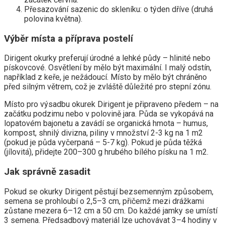
Přesazování sazenic do skleníku: o týden dříve (druhá
polovina května).
Výběr místa a příprava postelí
Dirigent okurky preferují úrodné a lehké půdy – hlinité nebo
pískovcové. Osvětlení by mělo být maximální. I malý odstín,
například z keře, je nežádoucí. Místo by mělo být chráněno
před silným větrem, což je zvláště důležité pro stepní zónu.
Místo pro výsadbu okurek Dirigent je připraveno předem – na
začátku podzimu nebo v polovině jara. Půda se vykopává na
lopatovém bajonetu a zavádí se organická hmota – humus,
kompost, shnilý divizna, piliny v množství 2-3 kg na 1 m2
(pokud je půda vyčerpaná – 5-7 kg). Pokud je půda těžká
(jílovitá), přidejte 200–300 g hrubého bílého písku na 1 m2.
Jak správně zasadit
Pokud se okurky Dirigent pěstují bezsemenným způsobem,
semena se prohloubí o 2,5–3 cm, přičemž mezi drážkami
zůstane mezera 6–12 cm a 50 cm. Do každé jamky se umístí
3 semena. Předsadbový materiál lze uchovávat 3–4 hodiny v