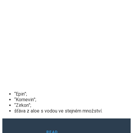
“Epin”;
“Kornevin”;
“Zirkon”;
šťáva z aloe s vodou ve stejném množství.
READ