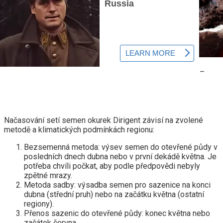
Optimální nádoby pro pěstování sazenic okurek Dirigent –
rašelinové květináče
Podmínky setí
Načasování setí semen okurek Dirigent závisí na zvolené
metodě a klimatických podmínkách regionu:
Bezsemenná metoda: výsev semen do otevřené půdy v
posledních dnech dubna nebo v první dekádě května. Je
potřeba chvíli počkat, aby podle předpovědi nebyly
zpětné mrazy.
Metoda sadby: výsadba semen pro sazenice na konci
dubna (střední pruh) nebo na začátku května (ostatní
regiony).
Přenos sazenic do otevřené půdy: konec května nebo
začátek června.