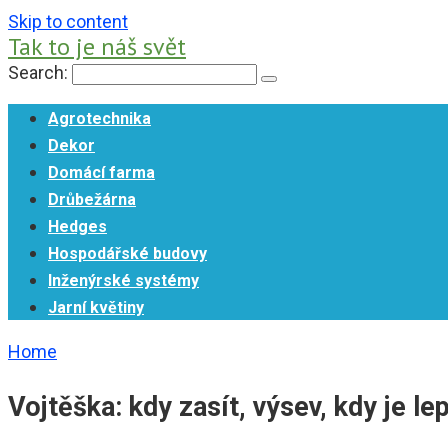
Skip to content
Tak to je náš svět
Search:
Agrotechnika
Dekor
Domácí farma
Drůbežárna
Hedges
Hospodářské budovy
Inženýrské systémy
Jarní květiny
Home
Vojtěška: kdy zasít, výsev, kdy je l