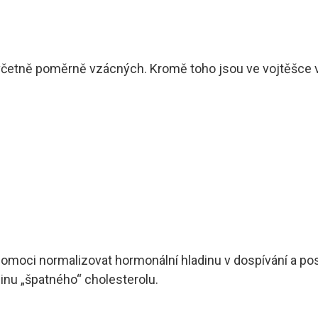
 včetně poměrně vzácných. Kromě toho jsou ve vojtěšce v
 pomoci normalizovat hormonální hladinu v dospívání a 
dinu „špatného“ cholesterolu.