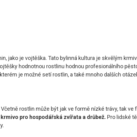
ako je vojtěška. Tato bylinná kultura je skvělým krmivem
z vojtěšky hodnotnou rostlinu hodnou profesionálního pěs
 kterém je možné setí rostlin, a také mnoho dalších otáze
Včetně rostlin může být jak ve formě nízké trávy, tak ve 
é krmivo pro hospodářská zvířata a drůbež.
Pro lidské tě
y.