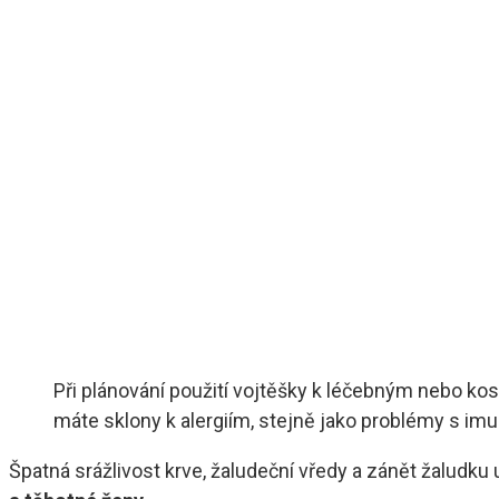
Při plánování použití vojtěšky k léčebným nebo kos
máte sklony k alergiím, stejně jako problémy s i
Špatná srážlivost krve, žaludeční vředy a zánět žaludku 