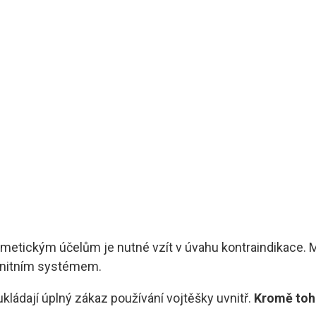
metickým účelům je nutné vzít v úvahu kontraindikace. Mě
munitním systémem.
ukládají úplný zákaz používání vojtěšky uvnitř.
Kromě toho