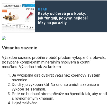
READ
Kapky od červů pro kočky:
jak fungují, pokyny, nejlepší
léky na parazity
Výsadba sazenic
Výsadba sazenic probíhá v půdě předem vykopané z plevele,
posypané komplexním minerálním hnojivem a kostní
moučkou. Výsadba krok za krokem:
Je vykopána díra dvakrát větší než kořenový systém
sazenice.
Do díry je vykopán kůl. Na dno se umístí sazenice a
vykope se zeminou.
Poté se budoucí strom přiváže na špendlík tak, aby rostl
s rovnoměrným kmenem.
Hojně zaléváno.