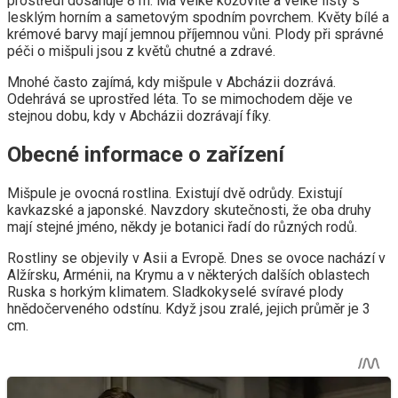
prostředí dosahuje 8 m. Má velké kožovité a velké listy s
lesklým horním a sametovým spodním povrchem. Květy bílé a
krémové barvy mají jemnou příjemnou vůni. Plody při správné
péči o mišpuli jsou z květů chutné a zdravé.
Mnohé často zajímá, kdy mišpule v Abcházii dozrává.
Odehrává se uprostřed léta. To se mimochodem děje ve
stejnou dobu, kdy v Abcházii dozrávají fíky.
Obecné informace o zařízení
Mišpule je ovocná rostlina. Existují dvě odrůdy. Existují
kavkazské a japonské. Navzdory skutečnosti, že oba druhy
mají stejné jméno, někdy je botanici řadí do různých rodů.
Rostliny se objevily v Asii a Evropě. Dnes se ovoce nachází v
Alžírsku, Arménii, na Krymu a v některých dalších oblastech
Ruska s horkým klimatem. Sladkokyselé svíravé plody
hnědočerveného odstínu. Když jsou zralé, jejich průměr je 3
cm.