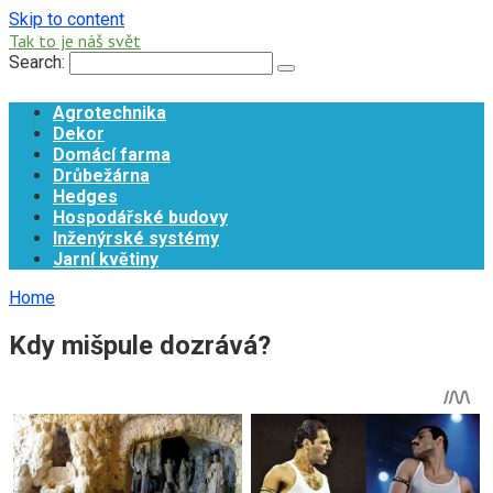
Skip to content
Tak to je náš svět
Search:
Agrotechnika
Dekor
Domácí farma
Drůbežárna
Hedges
Hospodářské budovy
Inženýrské systémy
Jarní květiny
Home
Kdy mišpule dozrává?