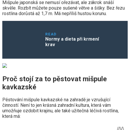
Mišpule japonská se nemusí ořezávat, ale zákrok snáší
skvěle. Rozbít můžete pouze sušené větve a šišky. Bez řezu
rostlina dorůstá až 1,7 m. Má nepříliš hustou korunu.
READ
Normy a dieta při krmení
krav
Proč stojí za to pěstovat mišpule
kavkazské
Pěstování mišpule kavkazské na zahradě je vzrušující
činností. Není to jen krásná zahradní kultura, která vám
umožňuje ozdobit krajinu, ale také užitečná léčivá rostlina,
která má: