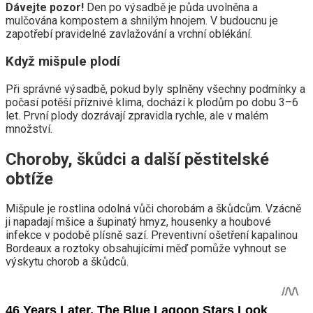
Dávejte pozor!
Den po výsadbě je půda uvolněna a
mulčována kompostem a shnilým hnojem. V budoucnu je
zapotřebí pravidelné zavlažování a vrchní oblékání.
Když mišpule plodí
Při správné výsadbě, pokud byly splněny všechny podmínky a
počasí potěší příznivé klima, dochází k plodům po dobu 3–6
let. První plody dozrávají zpravidla rychle, ale v malém
množství.
Choroby, škůdci a další pěstitelské
obtíže
Mišpule je rostlina odolná vůči chorobám a škůdcům. Vzácně
ji napadají mšice a šupinatý hmyz, housenky a houbové
infekce v podobě plísně sazí. Preventivní ošetření kapalinou
Bordeaux a roztoky obsahujícími měď pomůže vyhnout se
výskytu chorob a škůdců.