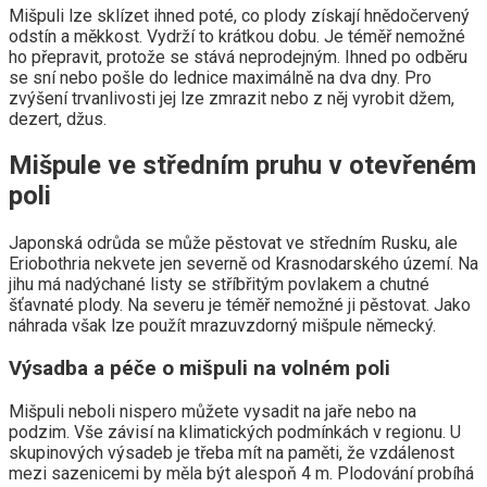
Mišpuli lze sklízet ihned poté, co plody získají hnědočervený
odstín a měkkost. Vydrží to krátkou dobu. Je téměř nemožné
ho přepravit, protože se stává neprodejným. Ihned po odběru
se sní nebo pošle do lednice maximálně na dva dny. Pro
zvýšení trvanlivosti jej lze zmrazit nebo z něj vyrobit džem,
dezert, džus.
Mišpule ve středním pruhu v otevřeném
poli
Japonská odrůda se může pěstovat ve středním Rusku, ale
Eriobothria nekvete jen severně od Krasnodarského území. Na
jihu má nadýchané listy se stříbřitým povlakem a chutné
šťavnaté plody. Na severu je téměř nemožné ji pěstovat. Jako
náhrada však lze použít mrazuvzdorný mišpule německý.
Výsadba a péče o mišpuli na volném poli
Mišpuli neboli nispero můžete vysadit na jaře nebo na
podzim. Vše závisí na klimatických podmínkách v regionu. U
skupinových výsadeb je třeba mít na paměti, že vzdálenost
mezi sazenicemi by měla být alespoň 4 m. Plodování probíhá