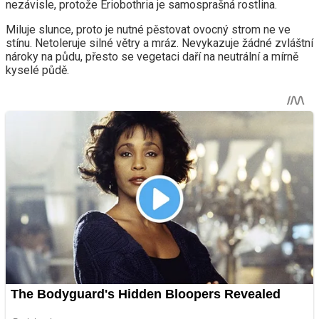
nezávisle, protože Eriobothria je samosprašná rostlina.
Miluje slunce, proto je nutné pěstovat ovocný strom ne ve
stínu. Netoleruje silné větry a mráz. Nevykazuje žádné zvláštní
nároky na půdu, přesto se vegetaci daří na neutrální a mírně
kyselé půdě.