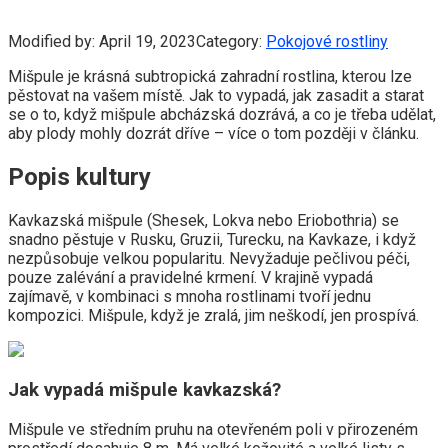
Modified by:
April 19, 2023
Category:
Pokojové rostliny
Mišpule je krásná subtropická zahradní rostlina, kterou lze
pěstovat na vašem místě. Jak to vypadá, jak zasadit a starat
se o to, když mišpule abcházská dozrává, a co je třeba udělat,
aby plody mohly dozrát dříve – více o tom později v článku.
Popis kultury
Kavkazská mišpule (Shesek, Lokva nebo Eriobothria) se
snadno pěstuje v Rusku, Gruzii, Turecku, na Kavkaze, i když
nezpůsobuje velkou popularitu. Nevyžaduje pečlivou péči,
pouze zalévání a pravidelné krmení. V krajině vypadá
zajímavě, v kombinaci s mnoha rostlinami tvoří jednu
kompozici. Mišpule, když je zralá, jim neškodí, jen prospívá.
Jak vypadá mišpule kavkazská?
Mišpule ve středním pruhu na otevřeném poli v přirozeném