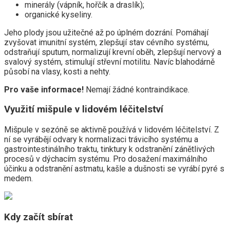
minerály (vápník, hořčík a draslík);
organické kyseliny.
Jeho plody jsou užitečné až po úplném dozrání. Pomáhají
zvyšovat imunitní systém, zlepšují stav cévního systému,
odstraňují sputum, normalizují krevní oběh, zlepšují nervový a
svalový systém, stimulují střevní motilitu. Navíc blahodárně
působí na vlasy, kosti a nehty.
Pro vaše informace!
Nemají žádné kontraindikace.
Využití mišpule v lidovém léčitelství
Mišpule v sezóně se aktivně používá v lidovém léčitelství. Z
ní se vyrábějí odvary k normalizaci trávicího systému a
gastrointestinálního traktu, tinktury k odstranění zánětlivých
procesů v dýchacím systému. Pro dosažení maximálního
účinku a odstranění astmatu, kašle a dušnosti se vyrábí pyré s
medem.
Kdy začít sbírat